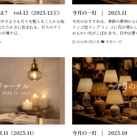
vol.12（2025.12①）
今月の一灯 | 2025.11
増やすよりも灯りを整えることから始
今月のおすすめは、季節の果物から選
あたたかさに包まれる、灯りのクリ
リンゴ型ランプ リン ゴに花が透か
増す12...
わらかい光がこぼれます。日中は愛ら.
ル
2026年2月27日
今月の一灯
1（2025.11）
今月の一灯 | 2025.10