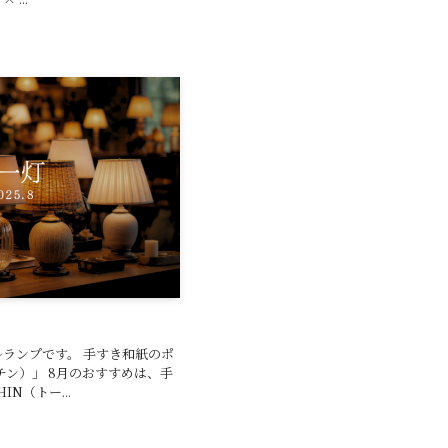
ランプです。 手すき和紙のポ
チン）」 8月のおすすめは、手
N（トー...