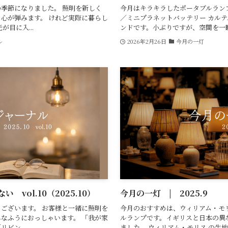
季節になりました。 照明を新しく
今月はキラキラしたポータブルランプで
心が弾みます。 けれど実際に暮らし
／ミニプラネットバッテリー カル
目に入...
ンドです。小ぶりですが、空間を一瞬で
ル
2026年2月26日
今月の一灯
vol.10（2025.10）
今月の一灯 | 2025.9
ございます。 お客様と一緒に照明を
今月のおすすめは、ウィリアム・モリ
なふうにおっしゃいます。 「我が家
ルランプです。イギリスと日本の異
ビン...
ました。 ウィリアム・モリス の生地 × 