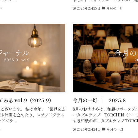
ル
2026年2月25日
今月の一灯
 vol.9（2025.9）
今月の一灯 | 2025.8
ございます。 私は今年、「世界を広
8月のおすすめは、和風のポータブル
運ぶ計画を立てたり、ステンドグラス
ータブルランプ「TORCHIN（トー
グラ...
すき和紙のポータブルランプ TORCHI
ル
2026年2月24日
今月の一灯