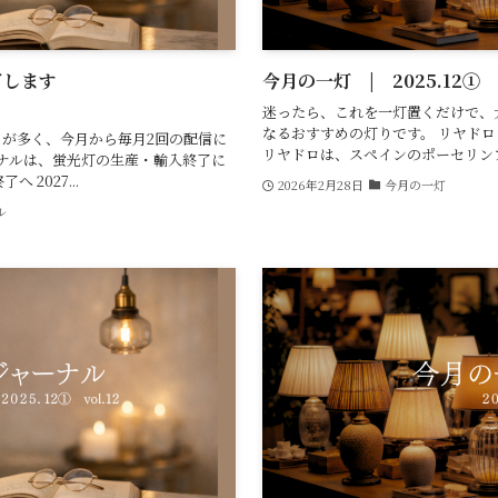
了します
今月の一灯 | 2025.12①
迷ったら、これを一灯置くだけで、
なるおすすめの灯りです。 リヤドロ
が多く、今月から毎月2回の配信に
リヤドロは、スペインのポーセリンブラ
ーナルは、蛍光灯の生産・輸入終了に
 2027...
2026年2月28日
今月の一灯
ル