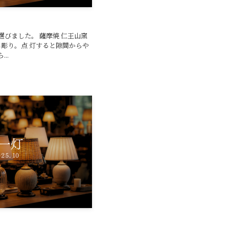
びました。 薩摩焼 仁王山窯
し彫り。点 灯すると隙間からや
..