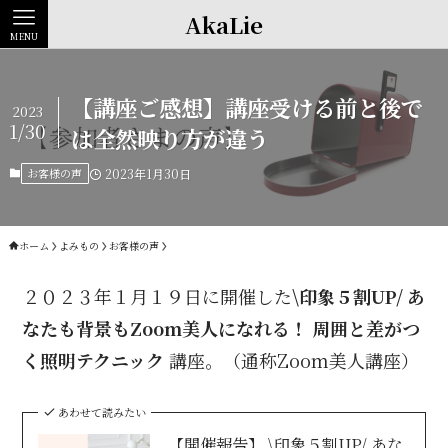
AkaLie
MENU
【講座ご感想】講座受ける前と後で
2023
1/30
は全然映り方が違う
お客様の声
2023年1月30日
ホーム
よみもの
お客様の声
２０２３年１月１９日に開催した
\印象５割UP/ あ
なたも背景もZoom美人になれる！ 周囲と差がつ
く照明テクニック
講座。（通称Zoom美人講座）
あわせて読みたい
【開催報告】 \印象５割UP/ あな